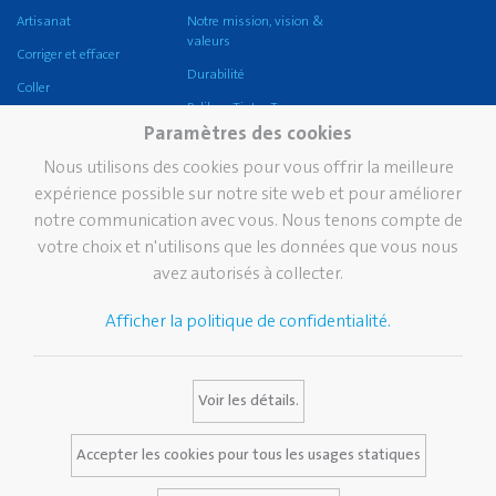
Artisanat
Notre mission, vision &
valeurs
Corriger et effacer
Durabilité
Coller
Pelikan TintenTurm
Ecole
Paramètres des cookies
Bureau
Nous utilisons des cookies pour vous offrir la meilleure
griffix®
expérience possible sur notre site web et pour améliorer
notre communication avec vous. Nous tenons compte de
Pelikan eco
votre choix et n'utilisons que les données que vous nous
Écriture professionnelle
avez autorisés à collecter.
Écriture de prestige
Afficher la politique de confidentialité.
Marque
Services
Contact
Histoire de Pelikan
Catalogues
Voir les détails.
La marque Pelikan
Media Database
FAQ
Accepter les cookies pour tous les usages statiques