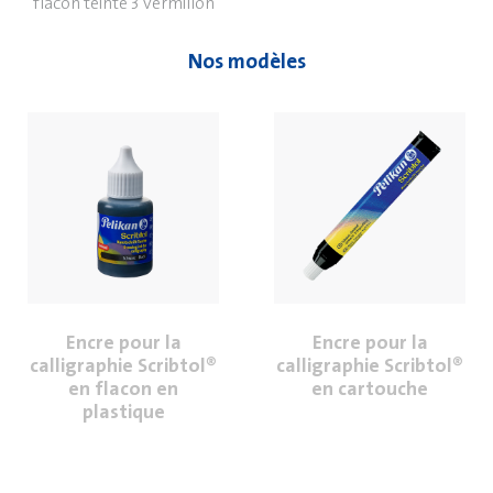
flacon teinte 3 vermillon
Nos modèles
Encre pour la
Encre pour la
calligraphie Scribtol®
calligraphie Scribtol®
en flacon en
en cartouche
plastique