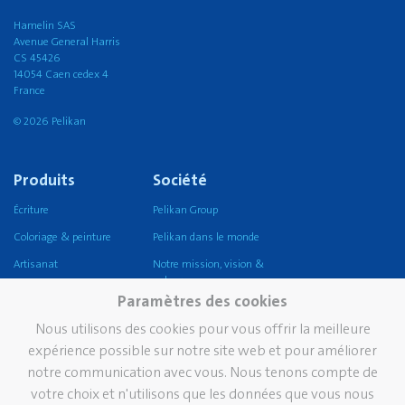
Hamelin SAS
Avenue General Harris
CS 45426
14054 Caen cedex 4
France
© 2026 Pelikan
Produits
Société
Écriture
Pelikan Group
Coloriage & peinture
Pelikan dans le monde
Artisanat
Notre mission, vision &
valeurs
Corriger et effacer
Paramètres des cookies
Durabilité
Coller
Nous utilisons des cookies pour vous offrir la meilleure
Pelikan TintenTurm
Ecole
expérience possible sur notre site web et pour améliorer
notre communication avec vous. Nous tenons compte de
Bureau
votre choix et n'utilisons que les données que vous nous
Écriture professionnelle