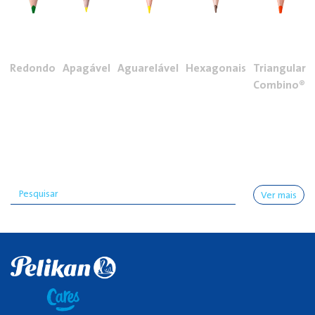
Redondo
Apagável
Aguarelável
Hexagonais
Triangular
Combino®
Ver mais