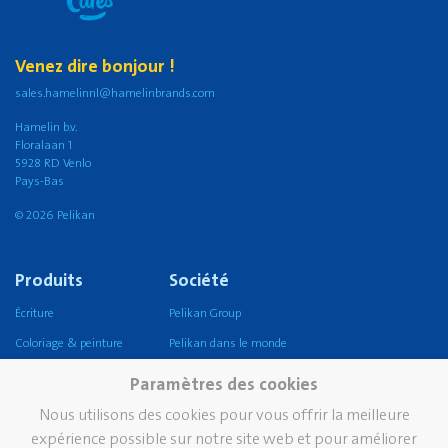
Venez dire bonjour !
sales.hamelinnl@hamelinbrands.com
Hamelin b.v.
Floralaan 1
5928 RD Venlo
Pays-Bas
© 2026 Pelikan
Produits
Société
Écriture
Pelikan Group
Coloriage & peinture
Pelikan dans le monde
Artisanat
Notre mission, vision &
Paramètres des cookies
valeurs
Coller
Nous utilisons des cookies pour vous offrir la meilleure
Durabilité
Corriger et effacer
expérience possible sur notre site web et pour améliorer