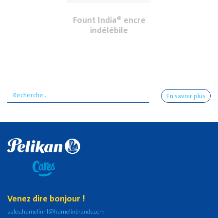
Fount India® encre
indélébile
En savoir plus
Venez dire bonjour !
sales.hamelinnl@hamelinbrands.com