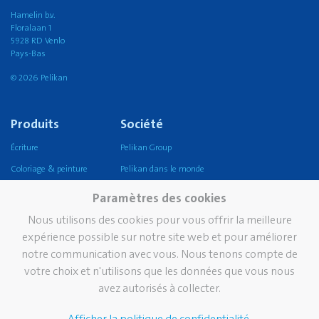
Hamelin b.v.
Floralaan 1
5928 RD Venlo
Pays-Bas
© 2026 Pelikan
Produits
Société
Écriture
Pelikan Group
Coloriage & peinture
Pelikan dans le monde
Artisanat
Notre mission, vision &
Paramètres des cookies
valeurs
Coller
Nous utilisons des cookies pour vous offrir la meilleure
Durabilité
Corriger et effacer
expérience possible sur notre site web et pour améliorer
Pelikan TintenTurm
notre communication avec vous. Nous tenons compte de
Ecole
votre choix et n'utilisons que les données que vous nous
Bureau
avez autorisés à collecter.
Écriture professionnelle