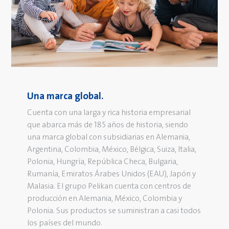
Una marca global.
Cuenta con una larga y rica historia empresarial
que abarca más de 185 años de historia, siendo
una marca global con subsidiarias en Alemania,
Argentina, Colombia, México, Bélgica, Suiza, Italia,
Polonia, Hungría, República Checa, Bulgaria,
Rumanía, Emiratos Árabes Unidos (EAU), Japón y
Malasia. El grupo Pelikan cuenta con centros de
producción en Alemania, México, Colombia y
Polonia. Sus productos se suministran a casi todos
los países del mundo.