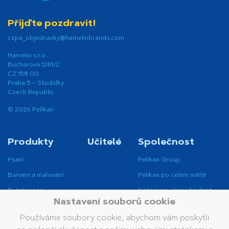
Přijďte pozdravit!
czpa_objednavky@hamelinbrands.com
Hamelin s.r.o.
Bucharova 1281/2
CZ 158 00
Praha 5 – Stodůlky
Czech Republic
© 2026 Pelikan
Produkty
Učitelé
Společnost
Psaní
Pelikan Group
Barvení a malování
Pelikan po celém světě
Ruční práce
Naše mise, vize a hodnoty
Nastavení souborů cookie
Opravování a mazání
Udržitelnost
Používáme soubory cookie, abychom vám poskytli
Lepení