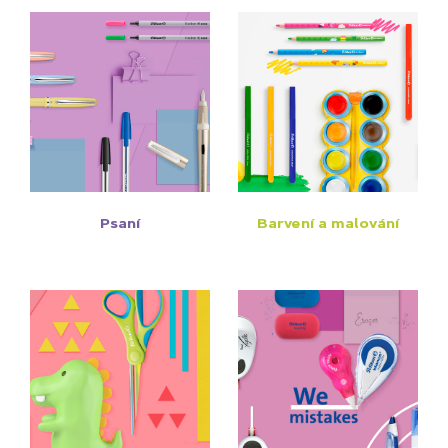
Psaní
Barvení a malování