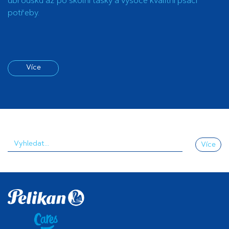
ubrousků až po školní tašky a vysoce kvalitní psací
potřeby.
Více
Více