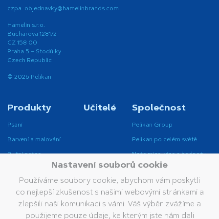
czpa_objednavky@hamelinbrands.com
Hamelin s.r.o.
Bucharova 1281/2
CZ 158 00
Praha 5 – Stodůlky
Czech Republic
© 2026 Pelikan
Produkty
Učitelé
Společnost
Psaní
Pelikan Group
Barvení a malování
Pelikan po celém světě
Ruční práce
Naše mise, vize a hodnoty
Nastavení souborů cookie
Opravování a mazání
Udržitelnost
Používáme soubory cookie, abychom vám poskytli
Lepení
co nejlepší zkušenost s našimi webovými stránkami a
Školní pomůcky
zlepšili naši komunikaci s vámi. Váš výběr zvážíme a
Kancelářské doplňky
použijeme pouze údaje, ke kterým jste nám dali