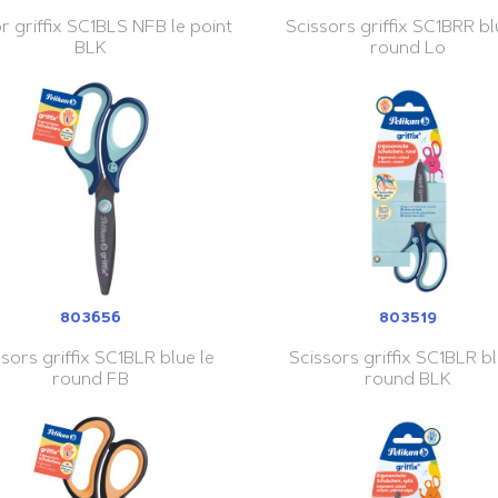
r griffix SC1BLS NFB le point
Scissors griffix SC1BRR bl
BLK
round Lo
803656
803519
sors griffix SC1BLR blue le
Scissors griffix SC1BLR bl
round FB
round BLK