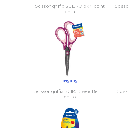
Scissor griffix SC1BRO bk ri point
Scisso
onlin
819039
Scissor griffix SC1RS SweetBerr ri
Sciss
po Lo