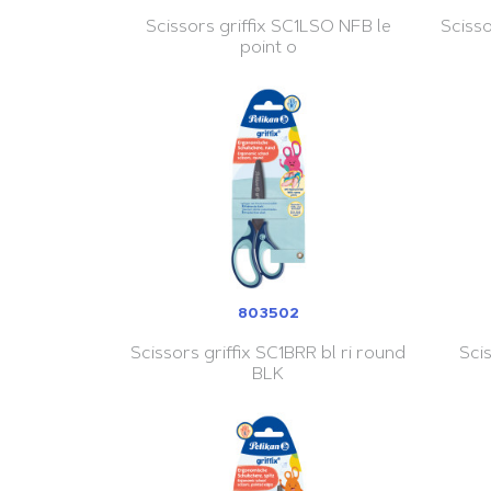
Scissors griffix SC1LSO NFB le
Scisso
point o
803502
Scissors griffix SC1BRR bl ri round
Scis
BLK