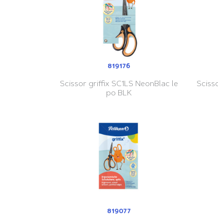
819176
Scissor griffix SC1LS NeonBlac le
Sciss
po BLK
819077