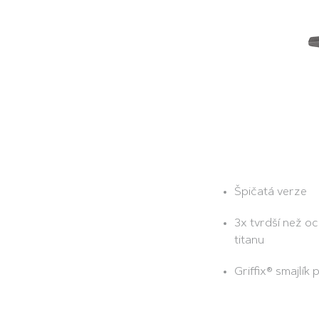
Špičatá verze
3x tvrdší než oc
titanu
Griffix® smajlík