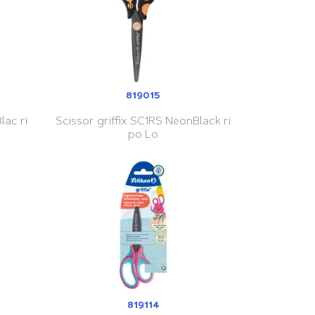
819015
lac ri
Scissor griffix SC1RS NeonBlack ri
po Lo
819114