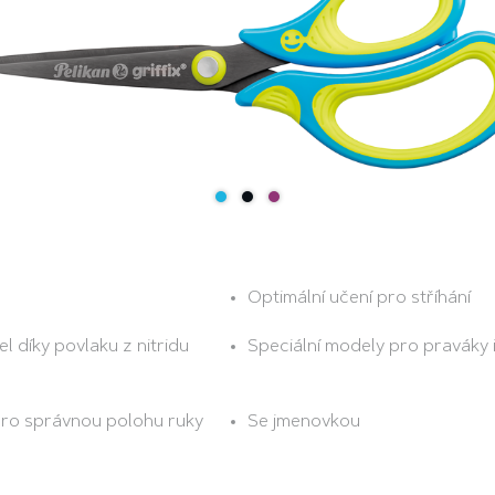
Optimální učení pro stříhání
el díky povlaku z nitridu
Speciální modely pro praváky i
 pro správnou polohu ruky
Se jmenovkou