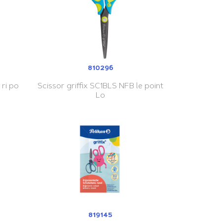
810296
 ri po
Scissor griffix SC1BLS NFB le point
Lo
819145