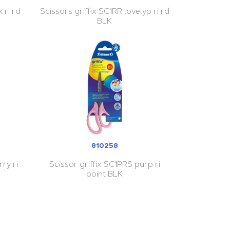
 ri rd
Scissors griffix SC1RR lovelyp ri rd
BLK
810258
ry ri
Scissor griffix SC1PRS purp ri
point BLK