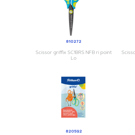
810272
Scissor griffix SC1BRS NFB ri point
Scisso
Lo
820592