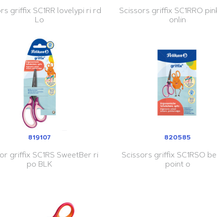
rs griffix SC1RR lovelypi ri rd
Scissors griffix SC1RRO pink
Lo
onlin
819107
820585
or griffix SC1RS SweetBer ri
Scissors griffix SC1RSO ber
po BLK
point o