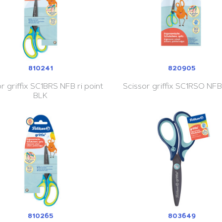
810241
820905
r griffix SC1BRS NFB ri point
Scissor griffix SC1RSO NFB
BLK
810265
803649