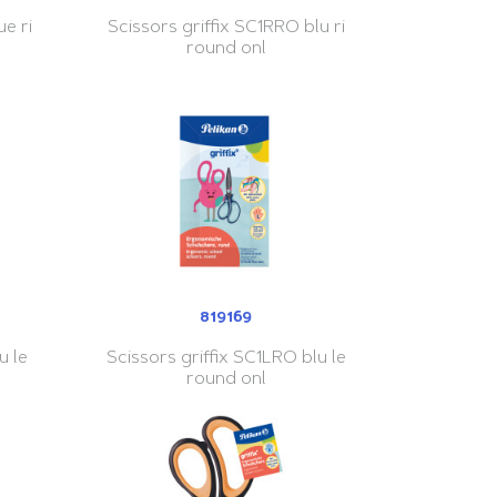
ue ri
Scissors griffix SC1RRO blu ri
round onl
819169
u le
Scissors griffix SC1LRO blu le
round onl