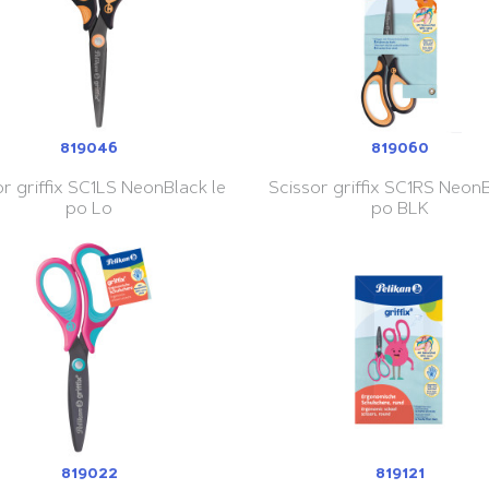
819046
819060
or griffix SC1LS NeonBlack le
Scissor griffix SC1RS NeonB
po Lo
po BLK
819022
819121