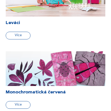
Leváci
Více
Monochromatická červená
Více