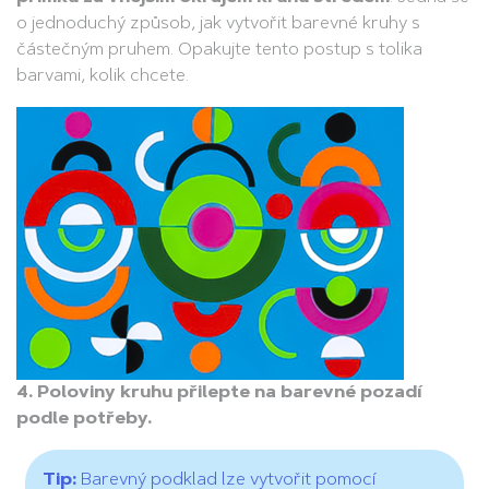
o jednoduchý způsob, jak vytvořit barevné kruhy s
částečným pruhem. Opakujte tento postup s tolika
barvami, kolik chcete.
4. Poloviny kruhu přilepte na barevné pozadí
podle potřeby.
Tip:
Barevný podklad lze vytvořit pomocí