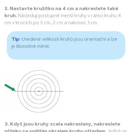
2. Nastavte kružítko na 4 cm a nakreslete také
kruh.
Následují postupně menší kruhy v rámci kruhu 4
cm v krocích po 3 cm, 2 cm a nakonec 1 cm.
Tip
: Uvedené velikosti kruhů jsou orientační a lze
je libovolně měnit.
3. Když jsou kruhy zcela nakresleny, nakreslete
přímku za vnějším okrajem kruhu středem
. Jedná se