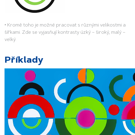
• Kromě toho je možné pracovat s různými velikostmi a
šířkami. Zde se vyjasňují kontrasty úzký – široký, malý –
velký.
Příklady