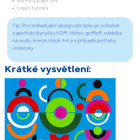
Barevný papír A4
Lepící tyčinka
Tip: Pro individuální design obrázku je volitelně
zapotřebí byrvičky K12®, štětec griffix®, nádoba
na vodu, kreslicí blok A4 a v případě potřeby
voskovky.
Krátké vysvětlení: