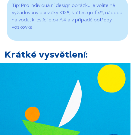
Tip: Pro individuální design obrázku je volitelně
vyžadovány barvičky K12®, štětec griffix®, nádoba
na vodu, kreslící blok A4 a v případě potřeby
voskovka.
Krátké vysvětlení: