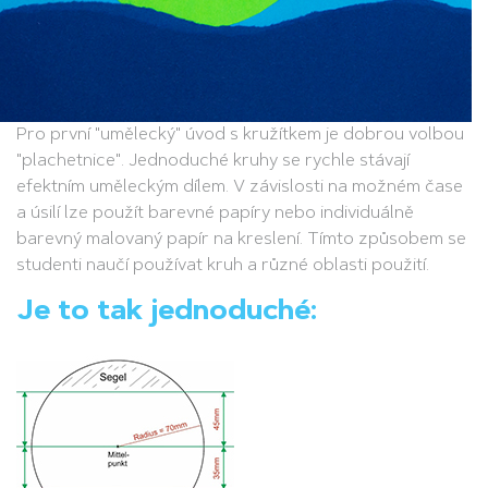
Pro první "umělecký" úvod s kružítkem je dobrou volbou
"plachetnice". Jednoduché kruhy se rychle stávají
efektním uměleckým dílem. V závislosti na možném čase
a úsilí lze použít barevné papíry nebo individuálně
barevný malovaný papír na kreslení. Tímto způsobem se
studenti naučí používat kruh a různé oblasti použití.
Je to tak jednoduché: