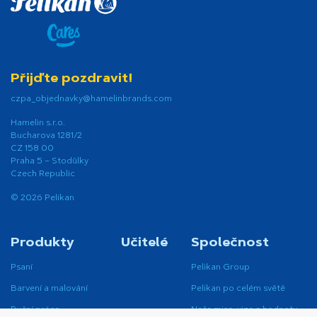
Přijďte pozdravit!
czpa_objednavky@hamelinbrands.com
Hamelin s.r.o.
Bucharova 1281/2
CZ 158 00
Praha 5 – Stodůlky
Czech Republic
© 2026 Pelikan
Produkty
Učitelé
Společnost
Psaní
Pelikan Group
Barvení a malování
Pelikan po celém světě
Ruční práce
Naše mise, vize a hodnoty