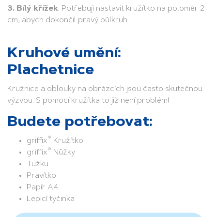
3. Bílý křížek
: Potřebuji nastavit kružítko na poloměr 2
cm, abych dokončil pravý půlkruh.
Kruhové umění:
Plachetnice
Kružnice a oblouky na obrázcích jsou často skutečnou
výzvou. S pomocí kružítka to již není problém!
Budete potřebovat:
®
griffix
Kružítko
®
griffix
Nůžky
Tužku
Pravítko
Papír A4
Lepicí tyčinka