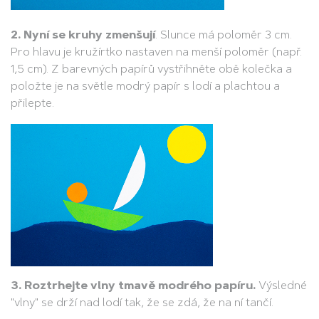
2. Nyní se kruhy zmenšují
. Slunce má poloměr 3 cm.
Pro hlavu je kružírtko nastaven na menší poloměr (např.
1,5 cm). Z barevných papírů vystřihněte obě kolečka a
položte je na světle modrý papír s lodí a plachtou a
přilepte.
3. Roztrhejte vlny tmavě modrého papíru.
Výsledné
"vlny" se drží nad lodí tak, že se zdá, že na ní tančí.