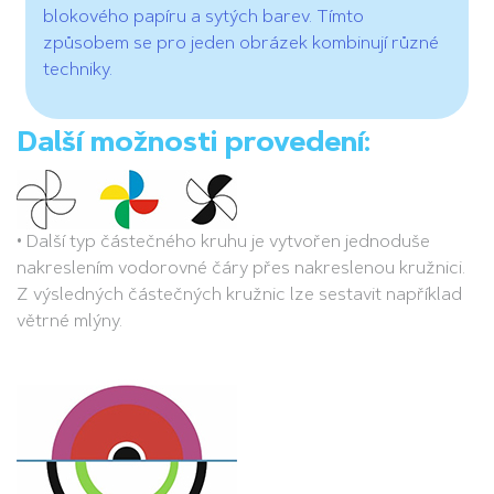
blokového papíru a sytých barev. Tímto
způsobem se pro jeden obrázek kombinují různé
techniky.
Další možnosti provedení:
• Další typ částečného kruhu je vytvořen jednoduše
nakreslením vodorovné čáry přes nakreslenou kružnici.
Z výsledných částečných kružnic lze sestavit například
větrné mlýny.