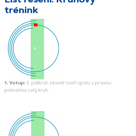
List řešení: Kruhový
trénink
1. Vstup:
2. půlkruh zevnitř tvoří spolu s pravou
polovinou celý kruh