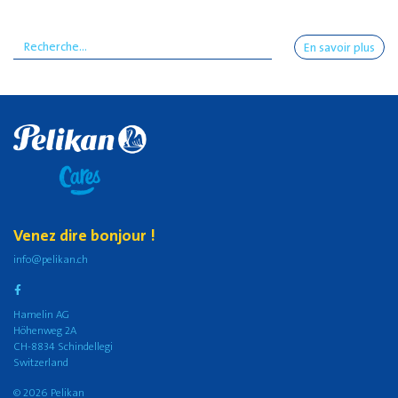
En savoir plus
Venez dire bonjour !
info@pelikan.ch
Hamelin AG
Höhenweg 2A
CH-8834 Schindellegi
Switzerland
© 2026 Pelikan