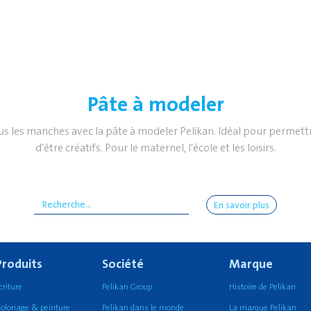
Pâte à modeler
s les manches avec la pâte à modeler Pelikan. Idéal pour permett
d'être créatifs. Pour le maternel, l'école et les loisirs.
En savoir plus
Produits
Société
Marque
criture
Pelikan Group
Histoire de Pelikan
oloriage & peinture
Pelikan dans le monde
La marque Pelikan