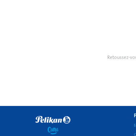
Retoussez-vou
É
C