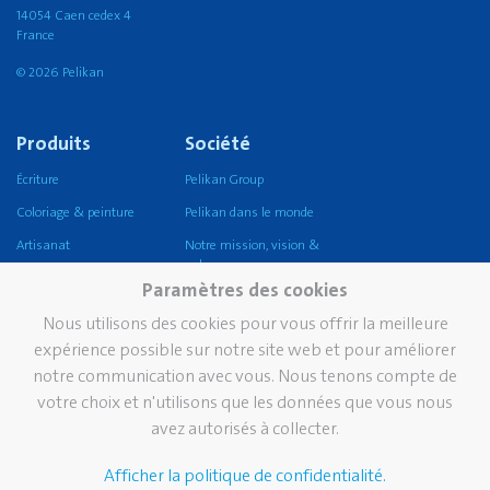
14054 Caen cedex 4
France
© 2026 Pelikan
Produits
Société
Écriture
Pelikan Group
Coloriage & peinture
Pelikan dans le monde
Artisanat
Notre mission, vision &
valeurs
Corriger et effacer
Paramètres des cookies
Durabilité
Coller
Nous utilisons des cookies pour vous offrir la meilleure
Pelikan TintenTurm
Ecole
expérience possible sur notre site web et pour améliorer
notre communication avec vous. Nous tenons compte de
Bureau
votre choix et n'utilisons que les données que vous nous
Écriture professionnelle
avez autorisés à collecter.
Écriture de prestige
Afficher la politique de confidentialité.
Marque
Services
Contact