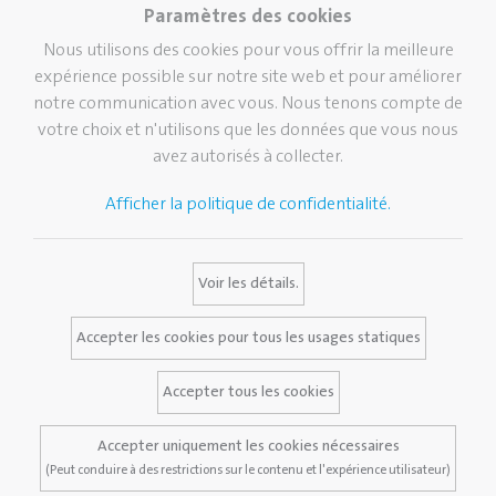
Artisanat
Notre mission, vision &
Paramètres des cookies
valeurs
Coller
Nous utilisons des cookies pour vous offrir la meilleure
Durabilité
Corriger et effacer
expérience possible sur notre site web et pour améliorer
Pelikan TintenTurm
notre communication avec vous. Nous tenons compte de
Ecole
votre choix et n'utilisons que les données que vous nous
Bureau
avez autorisés à collecter.
Écriture professionnelle
Afficher la politique de confidentialité.
Marque
Services
Contact
Histoire de Pelikan
Media Database
Voir les détails.
La marque Pelikan
FAQ
Certificats Pelikan
Accepter les cookies pour tous les usages statiques
Accepter tous les cookies
Avis juridique
Accepter uniquement les cookies nécessaires
Politique de confidentialité
(Peut conduire à des restrictions sur le contenu et l'expérience utilisateur)
Modalités et conditions