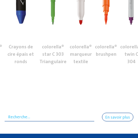
®
Crayons de
colorella®
colorella®
colorella®
colorell
cire épais et
star C 303
marqueur
brushpen
twin 
ronds
Triangulaire
textile
304
En savoir plus