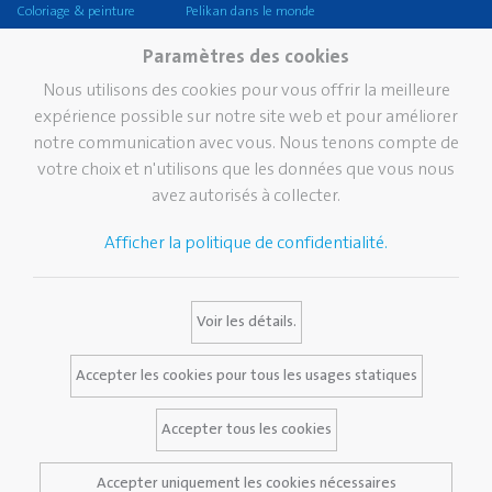
Coloriage & peinture
Pelikan dans le monde
Artisanat
Notre mission, vision &
Paramètres des cookies
valeurs
Coller
Nous utilisons des cookies pour vous offrir la meilleure
Durabilité
Corriger et effacer
expérience possible sur notre site web et pour améliorer
Pelikan TintenTurm
notre communication avec vous. Nous tenons compte de
Ecole
votre choix et n'utilisons que les données que vous nous
Bureau
avez autorisés à collecter.
Écriture professionnelle
Afficher la politique de confidentialité.
Marque
Services
Contact
Histoire de Pelikan
Media Database
Voir les détails.
La marque Pelikan
FAQ
Certificats Pelikan
Accepter les cookies pour tous les usages statiques
Accepter tous les cookies
Avis juridique
Accepter uniquement les cookies nécessaires
Politique de confidentialité