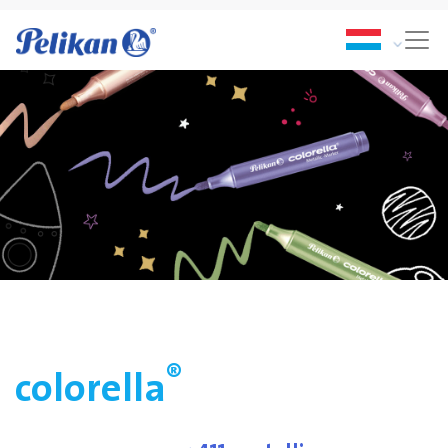
®
colorella