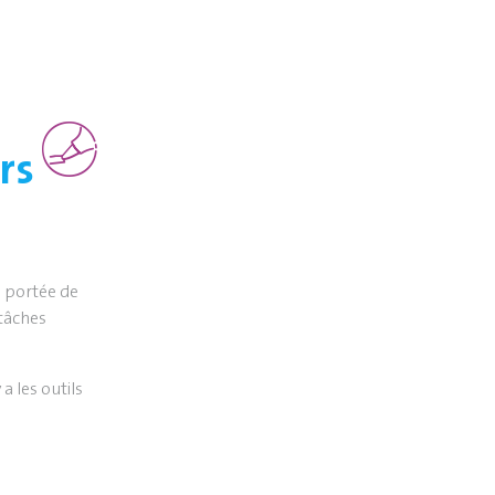
rs
 à portée de
 tâches
a les outils