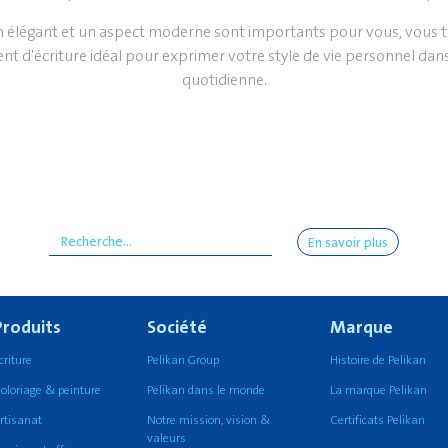
gn élégant et un aspect moderne sont importants pour vous, vous tr
ent d'écriture idéal pour exprimer votre style de vie personnel dans 
quotidienne.
En savoir plus
Produits
Société
Marque
criture
Pelikan Group
Histoire de Pelikan
oloriage & peinture
Pelikan dans le monde
La marque Pelikan
rtisanat
Notre mission, vision &
Certificats Pelikan
valeurs