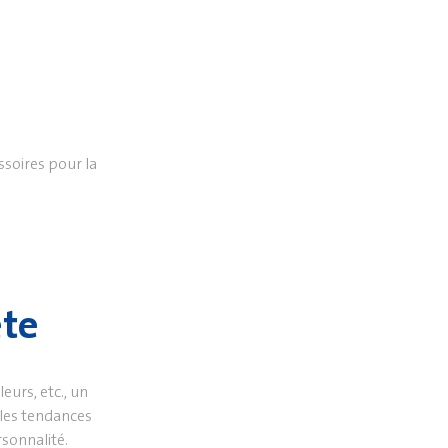
ssoires pour la
ète
urs, etc., un
 les tendances
sonnalité.