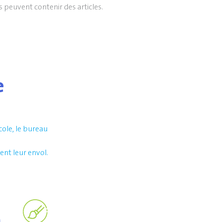
es peuvent contenir des articles.
e
cole, le bureau
nt leur envol.
n