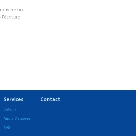
ouverez ici
l'écriture
Services
Contact
Bulletin
Media Database
FAQ