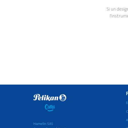
Si un desi
l'instrum
É
C
A
Hamelin SAS