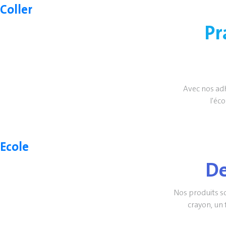
Coller
Pr
Avec nos adh
l'éc
Ecole
De
Nos produits so
crayon, un 