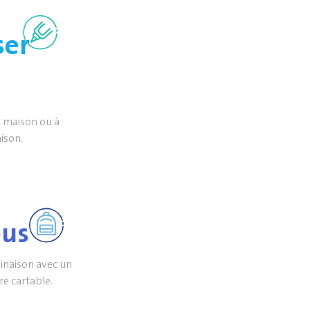
ser
la maison ou à
ison.
ous
binaison avec un
re cartable.