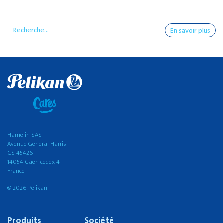
En savoir plus
Hamelin SAS
Avenue General Harris
CS 45426
14054 Caen cedex 4
France
© 2026 Pelikan
Produits
Société