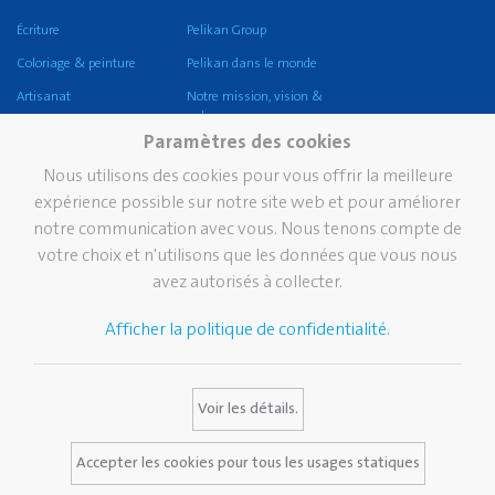
Écriture
Pelikan Group
Coloriage & peinture
Pelikan dans le monde
Artisanat
Notre mission, vision &
valeurs
Corriger et effacer
Paramètres des cookies
Durabilité
Coller
Nous utilisons des cookies pour vous offrir la meilleure
Pelikan TintenTurm
Ecole
expérience possible sur notre site web et pour améliorer
notre communication avec vous. Nous tenons compte de
Bureau
votre choix et n'utilisons que les données que vous nous
Écriture professionnelle
avez autorisés à collecter.
Écriture de prestige
Afficher la politique de confidentialité.
Marque
Services
Contact
Histoire de Pelikan
Bulletin
Voir les détails.
La marque Pelikan
Media Database
Certificats Pelikan
FAQ
Accepter les cookies pour tous les usages statiques