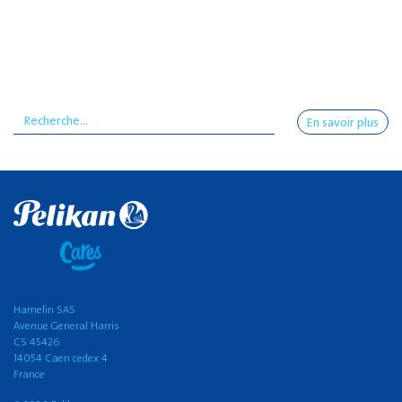
En savoir plus
Hamelin SAS
Avenue General Harris
CS 45426
14054 Caen cedex 4
France