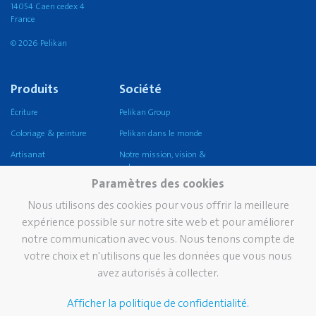
14054 Caen cedex 4
France
© 2026 Pelikan
Produits
Société
Écriture
Pelikan Group
Coloriage & peinture
Pelikan dans le monde
Artisanat
Notre mission, vision &
valeurs
Corriger et effacer
Paramètres des cookies
Durabilité
Coller
Nous utilisons des cookies pour vous offrir la meilleure
Pelikan TintenTurm
Ecole
expérience possible sur notre site web et pour améliorer
notre communication avec vous. Nous tenons compte de
Bureau
votre choix et n'utilisons que les données que vous nous
Écriture professionnelle
avez autorisés à collecter.
Écriture de prestige
Afficher la politique de confidentialité.
Marque
Services
Contact