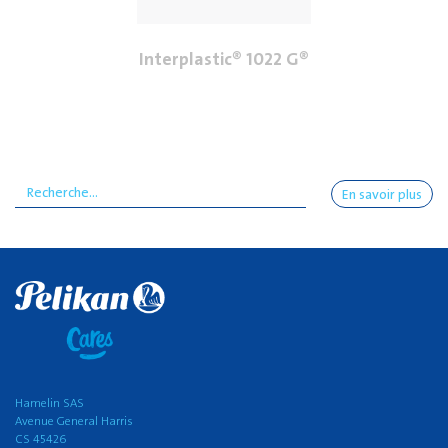
Interplastic® 1022 G®
En savoir plus
Hamelin SAS
Avenue General Harris
CS 45426