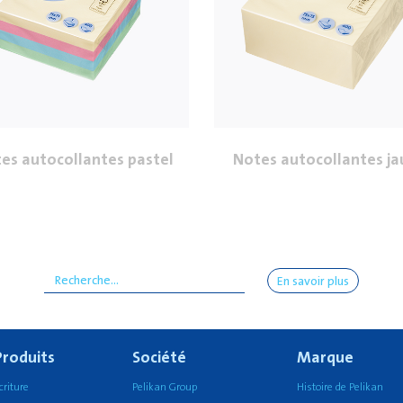
es autocollantes pastel
Notes autocollantes j
En savoir plus
Produits
Société
Marque
criture
Pelikan Group
Histoire de Pelikan