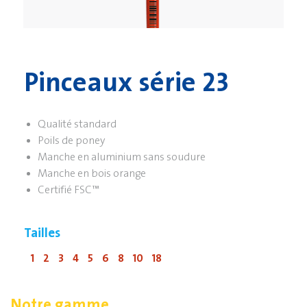
Pinceaux série 23
Qualité standard
Poils de poney
Manche en aluminium sans soudure
Manche en bois orange
Certifié FSC™
Tailles
1
2
3
4
5
6
8
10
18
Notre gamme