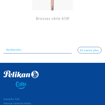
Brosses série 613F
En savoir plus
Hamelin SAS
Avenue General Harris