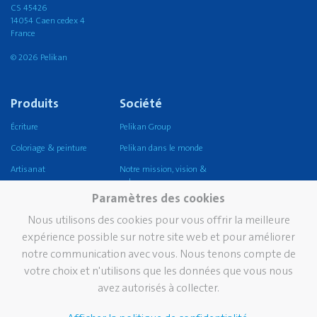
CS 45426
14054 Caen cedex 4
France
© 2026 Pelikan
Produits
Société
Écriture
Pelikan Group
Coloriage & peinture
Pelikan dans le monde
Artisanat
Notre mission, vision &
valeurs
Corriger et effacer
Paramètres des cookies
Durabilité
Coller
Nous utilisons des cookies pour vous offrir la meilleure
Pelikan TintenTurm
Ecole
expérience possible sur notre site web et pour améliorer
notre communication avec vous. Nous tenons compte de
Bureau
votre choix et n'utilisons que les données que vous nous
Écriture professionnelle
avez autorisés à collecter.
Écriture de prestige