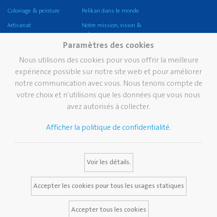
Coloriage & peinture
Pelikan dans le monde
Artisanat
Notre mission, vision &
valeurs
Corriger et effacer
Paramètres des cookies
Durabilité
Coller
Nous utilisons des cookies pour vous offrir la meilleure
Pelikan TintenTurm
Ecole
expérience possible sur notre site web et pour améliorer
notre communication avec vous. Nous tenons compte de
Bureau
votre choix et n'utilisons que les données que vous nous
Écriture professionnelle
avez autorisés à collecter.
Écriture de prestige
Afficher la politique de confidentialité.
Marque
Services
Contact
Histoire de Pelikan
Bulletin
Voir les détails.
La marque Pelikan
Media Database
Certificats Pelikan
FAQ
Accepter les cookies pour tous les usages statiques
Accepter tous les cookies