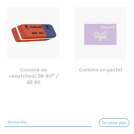
Gomme en
Gomme en pastel
caoutchouc BR 40® /
BR 80
En savoir plus