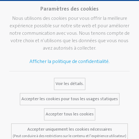
valeurs
Corriger et effacer
Paramètres des cookies
Durabilité
Coller
Nous utilisons des cookies pour vous offrir la meilleure
Pelikan TintenTurm
Ecole
expérience possible sur notre site web et pour améliorer
notre communication avec vous. Nous tenons compte de
Bureau
votre choix et n'utilisons que les données que vous nous
Écriture professionnelle
avez autorisés à collecter.
Écriture de prestige
Afficher la politique de confidentialité.
Marque
Services
Contact
Histoire de Pelikan
Bulletin
Voir les détails.
La marque Pelikan
Media Database
Certificats Pelikan
FAQ
Accepter les cookies pour tous les usages statiques
Accepter tous les cookies
Avis juridique
Accepter uniquement les cookies nécessaires
Politique de confidentialité
(Peut conduire à des restrictions sur le contenu et l'expérience utilisateur)
Modalités et conditions