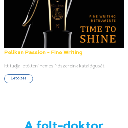
Pelikan Passion - Fine Writing
Itt tudja letölteni nemes írószereink katalógusát.
Letöltés
A folt-doktor