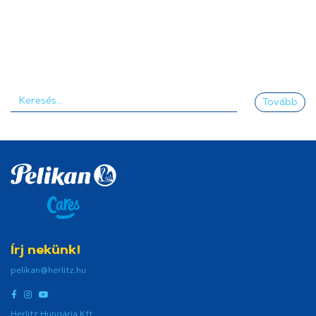
Tovább
Írj nekünk!
pelikan@herlitz.hu
Herlitz Hungária Kft