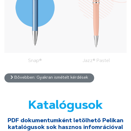
Snap®
Jazz® Pastel
Bővebben: Gyakran ismételt kérdések
Katalógusok
PDF dokumentumként letölhető Pelikan
katalógusok sok hasznos infomrációval