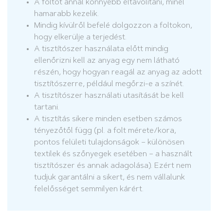
A foltot annál könnyebb eltávolítani, minél
hamarabb kezelik.
Mindig kívülről befelé dolgozzon a foltokon,
hogy elkerülje a terjedést.
A tisztítószer használata előtt mindig
ellenőrizni kell az anyag egy nem látható
részén, hogy hogyan reagál az anyag az adott
tisztítószerre, például megőrzi-e a színét.
A tisztítószer használati utasítását be kell
tartani.
A tisztítás sikere minden esetben számos
tényezőtől függ (pl. a folt mérete/kora,
pontos felületi tulajdonságok – különösen
textilek és szőnyegek esetében – a használt
tisztítószer és annak adagolása). Ezért nem
tudjuk garantálni a sikert, és nem vállalunk
felelősséget semmilyen kárért.