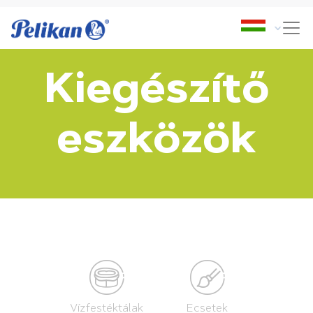
Kiegészítő
eszközök
Vízfestéktálak
Ecsetek