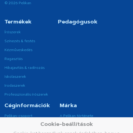
© 2026 Pelikan
Termékek
Pedagógusok
Írószerek
Színezés & festés
Kézműveskedés
Ragasztás
Hibajavítás & radírozás
Iskolaszerek
Irodaszerek
Professzionális írószerek
Céginformációk
Márka
Pelikan-csoport
A Pelikan története
Cookie-beállítások
A Pelikan világszerte
A Pelikan márka