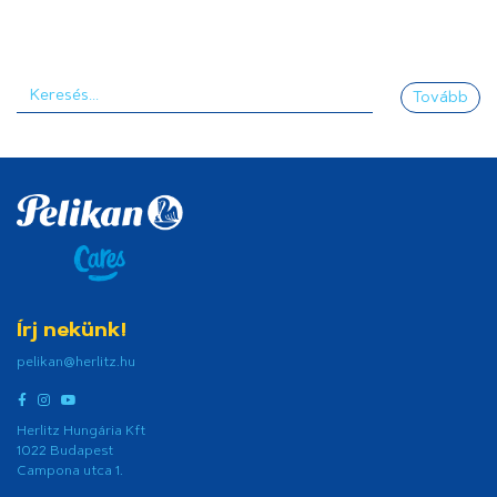
Tovább
Írj nekünk!
pelikan@herlitz.hu
Herlitz Hungária Kft
1022 Budapest
Campona utca 1.