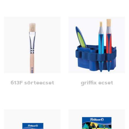
613F sörteecset
griffix ecset