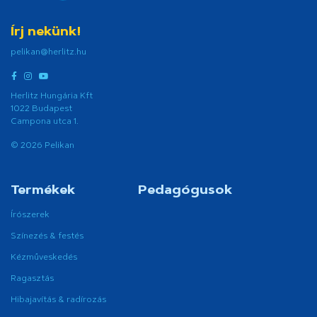
Írj nekünk!
pelikan@herlitz.hu
Herlitz Hungária Kft
1022 Budapest
Campona utca 1.
© 2026 Pelikan
Termékek
Pedagógusok
Írószerek
Színezés & festés
Kézműveskedés
Ragasztás
Hibajavítás & radírozás