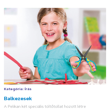
Kategória:
Írás
Balkezesek
A Pelikan két speciális töltőtollat hozott létre