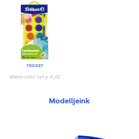
700337
Watercolor set jr. KJ12
Modelljeink