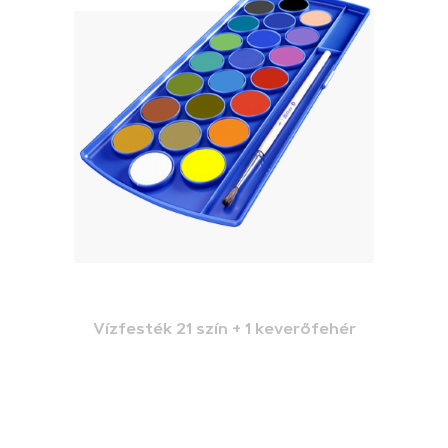
Vízfesték 21 szín + 1 keverőfehér