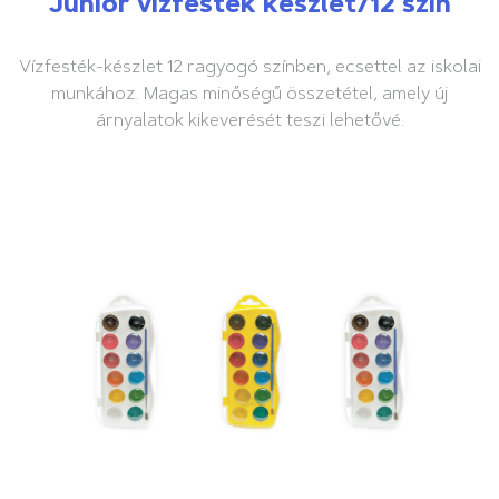
Junior vízfesték készlet/12 szín
Vízfesték-készlet 12 ragyogó színben, ecsettel az iskolai
munkához. Magas minőségű összetétel, amely új
árnyalatok kikeverését teszi lehetővé.