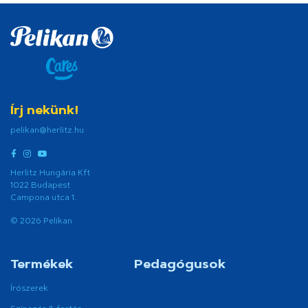
Írj nekünk!
pelikan@herlitz.hu
Herlitz Hungária Kft
1022 Budapest
Campona utca 1.
© 2026 Pelikan
Termékek
Pedagógusok
Írószerek