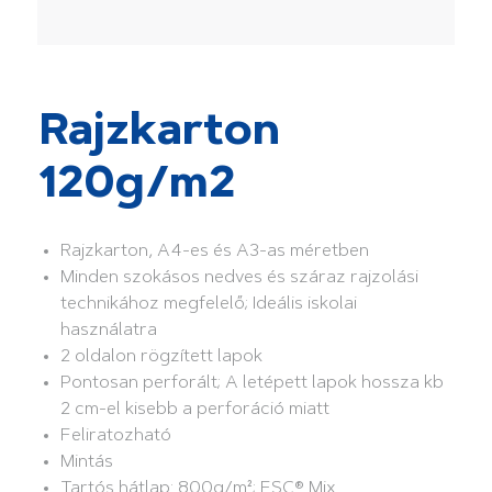
Rajzkarton
120g/m2
Rajzkarton, A4-es és A3-as méretben
Minden szokásos nedves és száraz rajzolási
technikához megfelelő; Ideális iskolai
használatra
2 oldalon rögzített lapok
Pontosan perforált; A letépett lapok hossza kb
2 cm-el kisebb a perforáció miatt
Feliratozható
Mintás
Tartós hátlap: 800g/m²; FSC® Mix