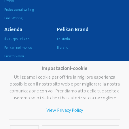
Ufficio
Professional writing
Fine Writing
Azienda
Pelikan Brand
Il Gruppo Pelikan
La storia
Pelikan nel mondo
Il brand
I nostri valori
Sostenibilità
Impostazioni-cookie
Pelikan TintenTurm, il
Utilizziamo i cookie per offrire la migliore esperienza
Museo
possibile con il nostro sito web e per migliorare la nostra
Servizi
Contatti
comunicazione con voi. Prendiamo atto delle tue scelte e
useremo solo i dati che ci hai autorizzato a raccogliere.
Newsletter
Domande frequenti
View Privacy Policy
Cataloghi
Media Database