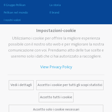
Il Gruppo Pelikan
La storia
Pelikan nel mondo
Il brand
I nostri valori
Sostenibilità
Impostazioni-cookie
Pelikan TintenTurm, il
Utilizziamo i cookie per offrire la migliore esperienza
Museo
possibile con il nostro sito web e per migliorare la nostra
Servizi
Contatti
comunicazione con voi. Prendiamo atto delle tue scelte e
useremo solo i dati che ci hai autorizzato a raccogliere.
Newsletter
Domande frequenti
View Privacy Policy
Cataloghi
Media Database
Vedi i dettagli
Accetto i cookie per tutti gli scopi statistici
Accetto tutti i cookie
Note legali
Informativa sulla privacy
Accetto solo i cookie necessari
Termini e condizioni