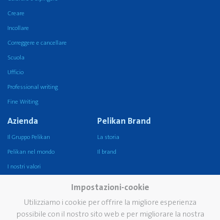
Creare
Incollare
Correggere e cancellare
Scuola
Ufficio
Professional writing
Fine Writing
Azienda
Pelikan Brand
Il Gruppo Pelikan
La storia
Pelikan nel mondo
Il brand
I nostri valori
Sostenibilità
Impostazioni-cookie
Pelikan TintenTurm, il
Utilizziamo i cookie per offrire la migliore esperienza
Museo
possibile con il nostro sito web e per migliorare la nostra