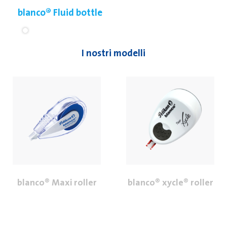
blanco® Fluid bottle
I nostri modelli
blanco® Maxi roller
blanco® xycle® roller