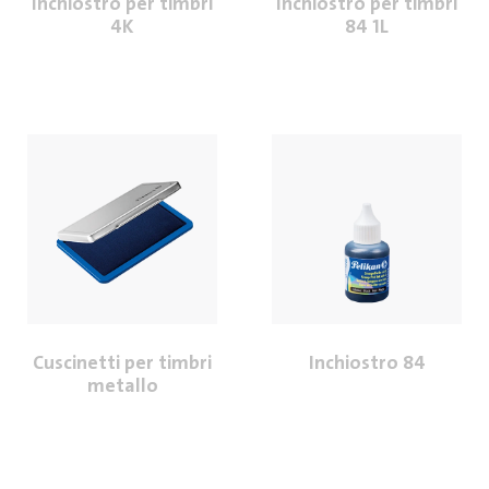
Inchiostro per timbri
Inchiostro per timbri
4K
84 1L
Cuscinetti per timbri
Inchiostro 84
metallo