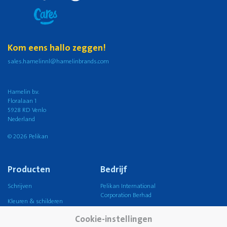
Kom eens hallo zeggen!
sales.hamelinnl@hamelinbrands.com
Hamelin b.v.
Floralaan 1
5928 RD Venlo
Nederland
© 2026 Pelikan
Producten
Bedrijf
Schrijven
Pelikan International
Corporation Berhad
Kleuren & schilderen
Pelikan Group
Knutselen
Cookie-instellingen
Pelikan wereldwijd