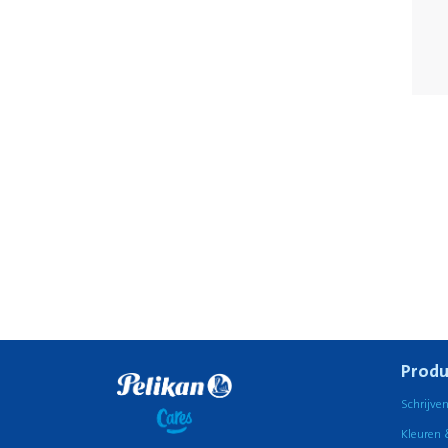
Produ
Schrijve
Kleuren 