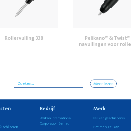
Rollervulling 338
Pelikano® & Twist®
navullingen voor rolle
Meer lezen
cten
Bedrijf
Merk
n
Pelikan International
Pelikan geschiedenis
Corporation Berhad
& schilderen
Het merk Pelikan