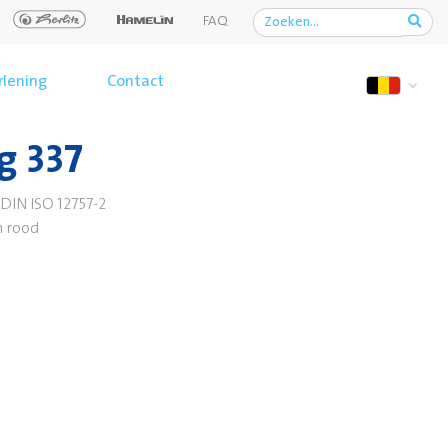
FAQ
rlening
Contact
g 337
DIN ISO 12757-2
n rood