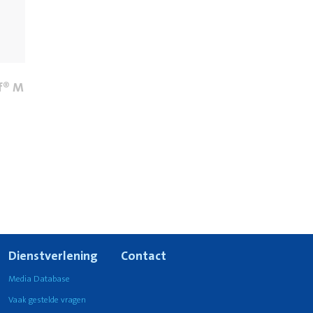
ff® M
Dienstverlening
Contact
Media Database
Vaak gestelde vragen