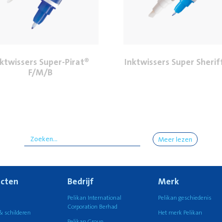
ktwissers Super-Pirat®
Inktwissers Super Sheri
F/M/B
Meer lezen
cten
Bedrijf
Merk
n
Pelikan International
Pelikan geschiedenis
Corporation Berhad
& schilderen
Het merk Pelikan
Pelikan Group