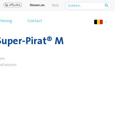
FAQ
rlening
Contact
Super-Pirat® M
ven
eed wissen