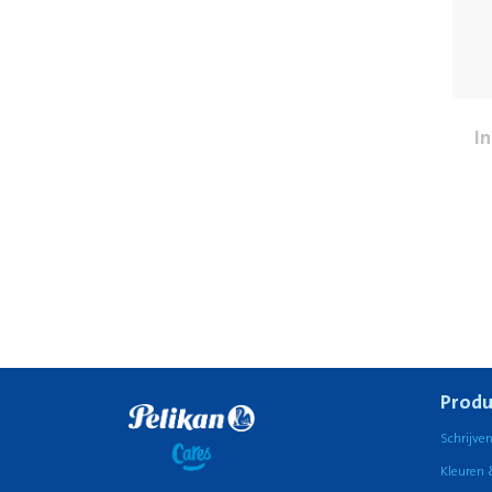
In
Produ
Schrijve
Kleuren 