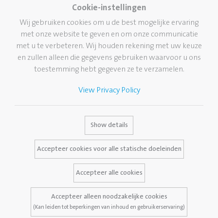
Knutselen
Cookie-instellingen
Pelikan wereldwijd
Lijmen
Wij gebruiken cookies om u de best mogelijke ervaring
Onze visie
met onze website te geven en om onze communicatie
Corrigeren en wissen
Duurzaamheid
met u te verbeteren. Wij houden rekening met uw keuze
School
en zullen alleen die gegevens gebruiken waarvoor u ons
Pelikan TintenTurm
Kantoor
toestemming hebt gegeven ze te verzamelen.
Professional writing
View Privacy Policy
Hoogwaardige
schrijfinstrumenten
Merk
Dienstverlening
Contact
Show details
Pelikan geschiedenis
Media Database
Accepteer cookies voor alle statische doeleinden
Het merk Pelikan
Vaak gestelde vragen
Accepteer alle cookies
Accepteer alleen noodzakelijke cookies
Wettelijke kennisgeving
Privacybeleid
(Kan leiden tot beperkingen van inhoud en gebruikerservaring)
Voorwaarden en condities