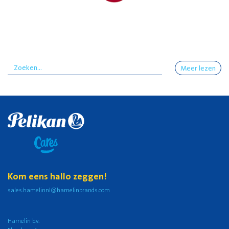
Meer lezen
Kom eens hallo zeggen!
sales.hamelinnl@hamelinbrands.com
Hamelin b.v.