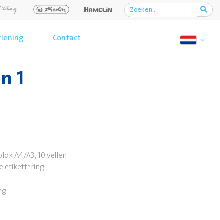
rlening
Contact
n 1
lok A4/A3, 10 vellen
 etikettering
ng