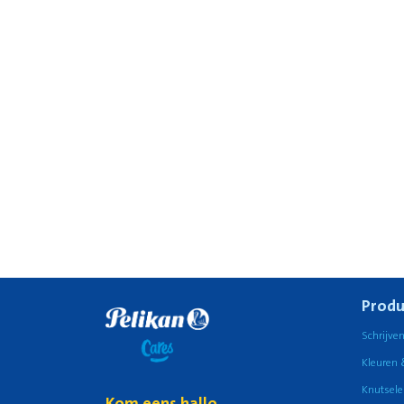
Produ
Schrijve
Kleuren 
Knutsele
Kom eens hallo