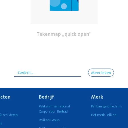
Tekenmap „quick open“
Meer lezen
cten
Bedrijf
Merk
n
Pelikan International
Pelikan geschiedenis
Corporation Berhad
& schilderen
Het merk Pelikan
Pelikan Group
n