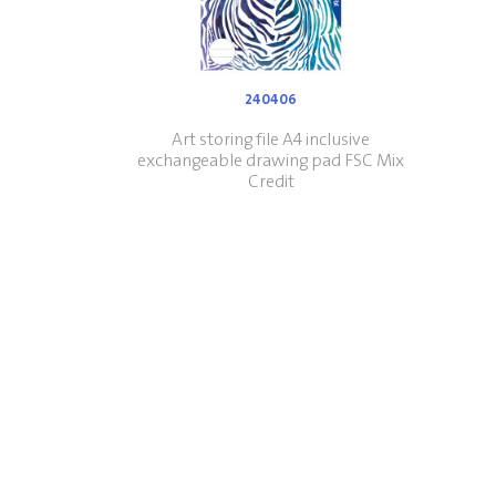
240406
Art storing file A4 inclusive
exchangeable drawing pad FSC Mix
Credit