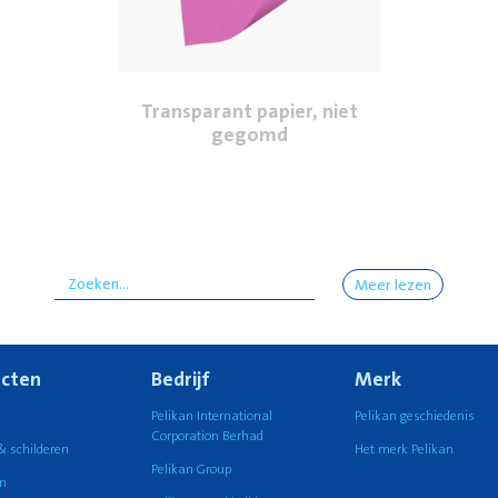
Transparant papier, niet
gegomd
Meer lezen
cten
Bedrijf
Merk
n
Pelikan International
Pelikan geschiedenis
Corporation Berhad
& schilderen
Het merk Pelikan
Pelikan Group
n