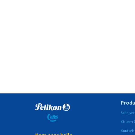
Produ
Schrijve
Kleuren 
Knutsele