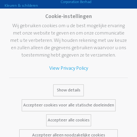
Corporation Berhad
Kleuren & schilderen
Pelikan Group
Knutselen
Cookie-instellingen
Pelikan wereldwijd
Lijmen
Wij gebruiken cookies om u de best mogelijke ervaring
Onze visie
met onze website te geven en om onze communicatie
Corrigeren en wissen
Duurzaamheid
met u te verbeteren. Wij houden rekening met uw keuze
School
en zullen alleen die gegevens gebruiken waarvoor u ons
Pelikan TintenTurm
Kantoor
toestemming hebt gegeven ze te verzamelen.
Professional writing
View Privacy Policy
Hoogwaardige
schrijfinstrumenten
Merk
Dienstverlening
Contact
Show details
Pelikan geschiedenis
Media Database
Accepteer cookies voor alle statische doeleinden
Het merk Pelikan
Vaak gestelde vragen
Accepteer alle cookies
Accepteer alleen noodzakelijke cookies
Wettelijke kennisgeving
Privacybeleid