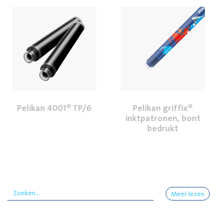
Pelikan 4001® TP/6
Pelikan griffix®
inktpatronen, bont
bedrukt
Meer lezen