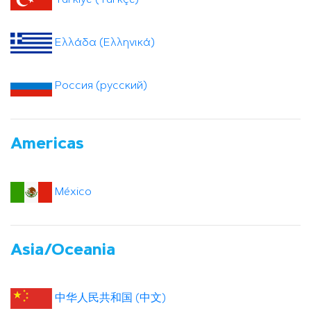
Ελλάδα (Ελληνικά)
Россия (русский)
Americas
México
Asia/Oceania
中华人民共和国 (中文)