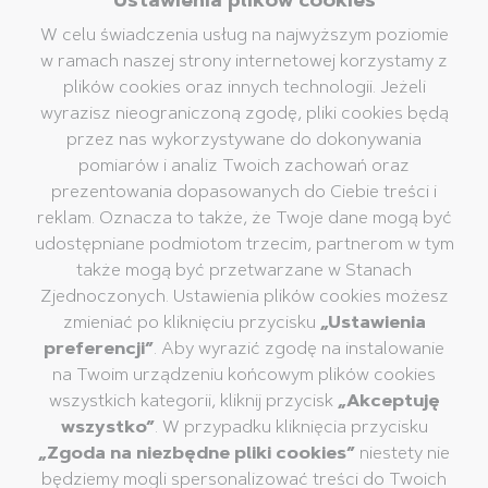
Ustawienia plików cookies
W celu świadczenia usług na najwyższym poziomie
Hamelin Polska Sp. z o.o.
w ramach naszej strony internetowej korzystamy z
ul. Jutrzenki 137A
plików cookies oraz innych technologii. Jeżeli
Oxygen Park
wyrazisz nieograniczoną zgodę, pliki cookies będą
02-231 Warszawa
przez nas wykorzystywane do dokonywania
© 2026 Pelikan
pomiarów i analiz Twoich zachowań oraz
prezentowania dopasowanych do Ciebie treści i
reklam. Oznacza to także, że Twoje dane mogą być
Produkty
Firma
udostępniane podmiotom trzecim, partnerom w tym
Artykuły piśmienne
Grupa Pelikan
także mogą być przetwarzane w Stanach
Artykuły plastyczne
Pelikan na całym świecie
Zjednoczonych. Ustawienia plików cookies możesz
zmieniać po kliknięciu przycisku
„Ustawienia
Artykuły kreatywne
Nasza misja, wizja i
wartości
preferencji”
. Aby wyrazić zgodę na instalowanie
Kleje
na Twoim urządzeniu końcowym plików cookies
Zrównoważony rozwój
Korektory i gumki
wszystkich kategorii, kliknij przycisk
„Akceptuję
Muzeum Pelikan
Artykuły szkolne
wszystko”
. W przypadku kliknięcia przycisku
„Zgoda na niezbędne pliki cookies”
niestety nie
Artykuły biurowe
będziemy mogli spersonalizować treści do Twoich