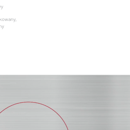
wy
ukowany,
ny