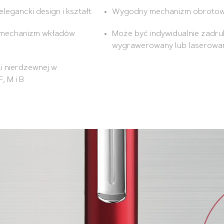
egancki design i kształt
Wygodny mechanizm obroto
 mechanizm wkładów
Może być indywidualnie zadr
wygrawerowany lub laserowa
li nierdzewnej w
, M i B