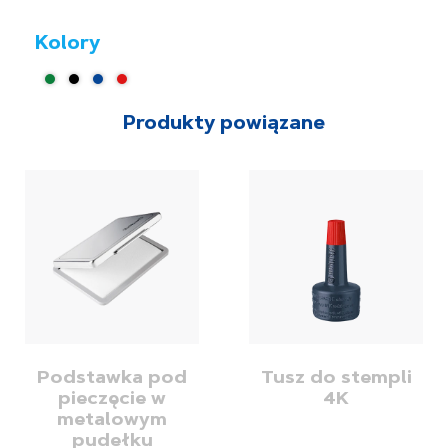
Kolory
Produkty powiązane
Podstawka pod
Tusz do stempli
pieczęcie w
4K
metalowym
pudełku