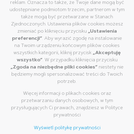
reklam. Oznacza to także, że Twoje dane mogą być
Produkty
Firma
udostępniane podmiotom trzecim, partnerom w tym
Artykuły piśmienne
Grupa Pelikan
także mogą być przetwarzane w Stanach
Zjednoczonych. Ustawienia plików cookies możesz
Artykuły plastyczne
Pelikan na całym świecie
zmieniać po kliknięciu przycisku
„Ustawienia
Artykuły kreatywne
Nasza misja, wizja i
preferencji”
. Aby wyrazić zgodę na instalowanie
wartości
Kleje
na Twoim urządzeniu końcowym plików cookies
Zrównoważony rozwój
Korektory i gumki
wszystkich kategorii, kliknij przycisk
„Akceptuję
Muzeum Pelikan
wszystko”
. W przypadku kliknięcia przycisku
Artykuły szkolne
„Zgoda na niezbędne pliki cookies”
niestety nie
Artykuły biurowe
będziemy mogli spersonalizować treści do Twoich
Profesjonalne artykuły
potrzeb.
piśmiene
Ekskluzywne Pisanie
Więcej informacji o plikach cookies oraz
przetwarzaniu danych osobowych, w tym
Marka
Usługi
Kontakt
przysługujących Ci prawach, znajdziesz w Polityce
Historia Pelikan
Katalogi
prywatności
Marka Pelikan
Najczęściej zadawane
Wyświetl politykę prywatności
pytania