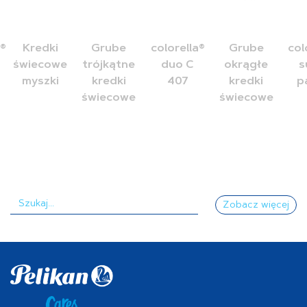
a®
Kredki
Grube
colorella®
Grube
col
świecowe
trójkątne
duo C
okrągłe
s
myszki
kredki
407
kredki
p
świecowe
świecowe
Zobacz więcej