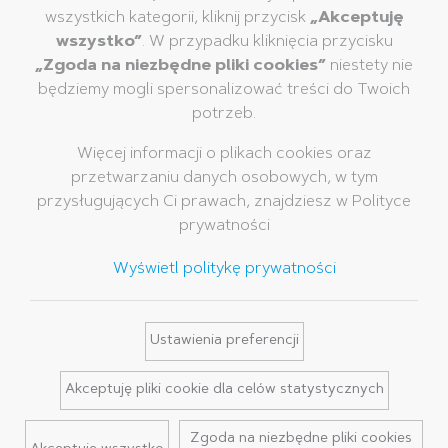
Korektory i gumki
wszystkich kategorii, kliknij przycisk
„Akceptuję
Muzeum Pelikan
wszystko”
. W przypadku kliknięcia przycisku
Artykuły szkolne
„Zgoda na niezbędne pliki cookies”
niestety nie
Artykuły biurowe
będziemy mogli spersonalizować treści do Twoich
Profesjonalne artykuły
potrzeb.
piśmiene
Ekskluzywne Pisanie
Więcej informacji o plikach cookies oraz
przetwarzaniu danych osobowych, w tym
Marka
Usługi
Kontakt
przysługujących Ci prawach, znajdziesz w Polityce
Historia Pelikan
Katalogi
prywatności
Marka Pelikan
Najczęściej zadawane
Wyświetl politykę prywatności
pytania
Newsletter
Ustawienia preferencji
Akceptuję pliki cookie dla celów statystycznych
Nota prawna
Polityka prywatności
Zasady i warunki
Zgoda na niezbędne pliki cookies
List do partnerów handlowych