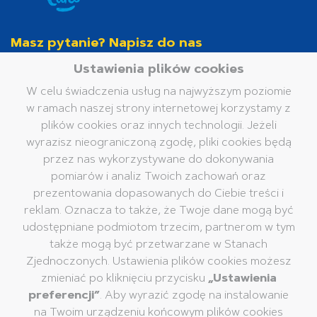
Masz pytanie? Napisz do nas
info.hamelinpl@hamelinbrands.com
Ustawienia plików cookies
W celu świadczenia usług na najwyższym poziomie
w ramach naszej strony internetowej korzystamy z
Hamelin Polska Sp. z o.o.
ul. Jutrzenki 137A
plików cookies oraz innych technologii. Jeżeli
Oxygen Park
wyrazisz nieograniczoną zgodę, pliki cookies będą
02-231 Warszawa
przez nas wykorzystywane do dokonywania
© 2026 Pelikan
pomiarów i analiz Twoich zachowań oraz
prezentowania dopasowanych do Ciebie treści i
reklam. Oznacza to także, że Twoje dane mogą być
Produkty
Firma
udostępniane podmiotom trzecim, partnerom w tym
Artykuły piśmienne
Grupa Pelikan
także mogą być przetwarzane w Stanach
Zjednoczonych. Ustawienia plików cookies możesz
Artykuły plastyczne
Pelikan na całym świecie
zmieniać po kliknięciu przycisku
„Ustawienia
Artykuły kreatywne
Nasza misja, wizja i
preferencji”
. Aby wyrazić zgodę na instalowanie
wartości
Kleje
na Twoim urządzeniu końcowym plików cookies
Zrównoważony rozwój