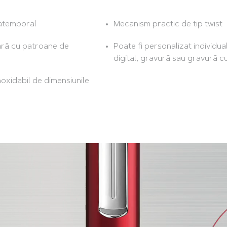
 atemporal
Mecanism practic de tip twist
ară cu patroane de
Poate fi personalizat individual
digital, gravură sau gravură c
inoxidabil de dimensiunile