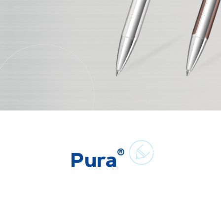
®
Pura