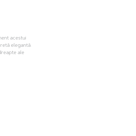
ment acestui
cretă elegantă.
 dreapte ale