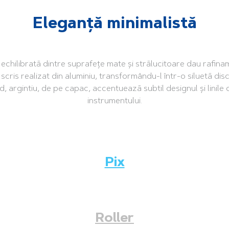
Eleganță minimalistă
echilibrată dintre suprafețe mate și strălucitoare dau rafina
scris realizat din aluminiu, transformându-l într-o siluetă dis
id, argintiu, de pe capac, accentuează subtil designul și linile
instrumentului.
Pix
Roller