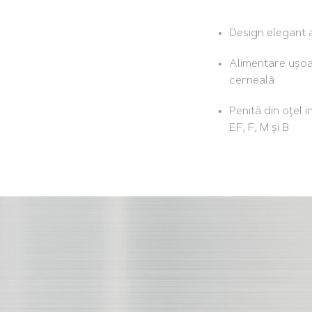
Design elegant
Alimentare ușo
cerneală
Penită din oțel 
EF, F, M și B