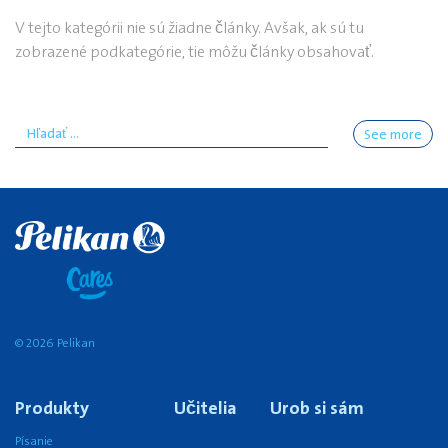
V tejto kategórii nie sú žiadne články. Avšak, ak sú tu
zobrazené podkategórie, tie môžu články obsahovať.
See more
© 2026 Pelikan
Produkty
Učitelia
Urob si sám
Písanie