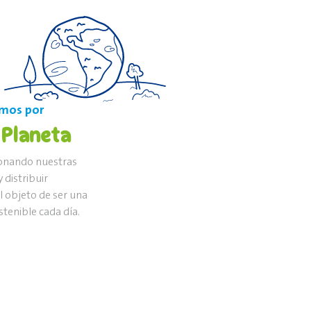
mos por
 Planeta
onando nuestras
 distribuir
l objeto de ser una
tenible cada día.