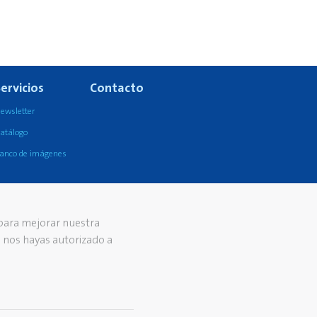
ervicios
Contacto
ewsletter
atálogo
anco de imágenes
 para mejorar nuestra
e nos hayas autorizado a