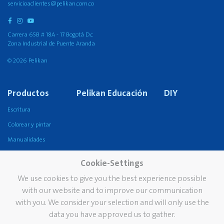
servicioaclientes@pelikan.com.co
Carrera 65B # 18A - 17 Bogotá D.c
Zona Industrial de Puente Aranda
© 2026 Pelikan
Productos
Pelikan Educación
DIY
Escritura
Colorear y pintar
Manualidades
Pegado
Cookie-Settings
Corrección y borrado
We use cookies to give you the best experience possible
Escolar
with our website and to improve our communication
Oficina
with you. We consider your selection and will only use the
data you have approved us to gather.
Compañía
Marca
Servicios