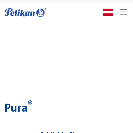
®
Pura