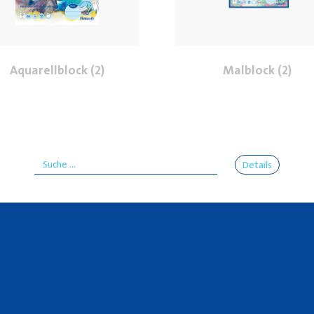
Aquarellblock (2)
Malblock (2)
Details