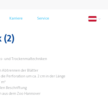
Karriere
Service
 (2)
ass- und Trockenmaltechniken
n Abtrennen der Blätter
die Perforation um ca. 2 cm in der Länge
/ m²
len Beschriftung
ven aus dem Zoo Hannover